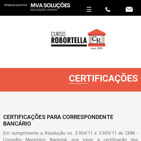
☰
QUEM SOMOS
CURSO DE
CORRESPONDENTE
BANCÁRIO
CERTIFICAÇÕES
PARCERIAS
CURSOS LIVRES
LOCALIZAÇÃO
CERTIFICAÇÕES PARA CORRESPONDENTE
BANCÁRIO
CONTATO
Em cumprimento a Resolução no. 3.954/11 e 3.959/11 do CMN -
Conselho Monetário Nacional, que exige a certificação dos